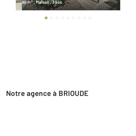
2
90 m
, Maison
, 3 pcs
12
Notre agence à BRIOUDE