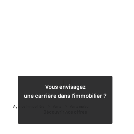
1
Vous envisagez
une carrière dans l'immobilier ?
Agence immobilière
Vente
Vente maison
Découvrir nos offres