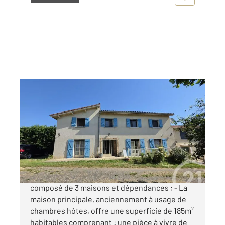
BOURNONCLE ST PIERRE 43
2
185 m
, 6 pièces
Ref : 134
Maison à vendre
299 900 €
Venez découvrir cet ensemble immobilier
composé de 3 maisons et dépendances : - La
maison principale, anciennement à usage de
chambres hôtes, offre une superficie de 185m²
habitables comprenant : une pièce à vivre de