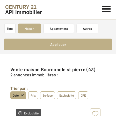
CENTURY 21
API Immobilier
Tous
Maison
Appartement
Autres
Appliquer
Vente maison Bournoncle st pierre (43)
2 annonces immobilières :
Trier par :
Date
Prix
Surface
Exclusivité
DPE
Exclusivité