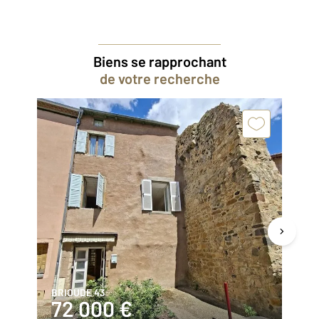
Biens se rapprochant
de votre recherche
BRIOUDE 43
BR
72 000 €
6