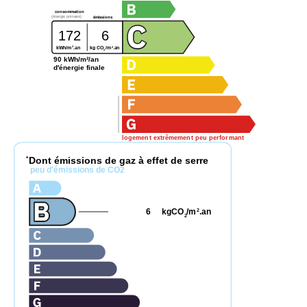
consommation
(énergie primaire)
émissions
172
6
2
2
kg CO
/m
.an
kWh/m
.an
2
90 kWh/m²/an
d'énergie finale
logement extrêmement peu performant
Dont émissions de gaz à effet de serre
*
peu d'émissions de CO2
6
kgCO
/m
.an
2
2