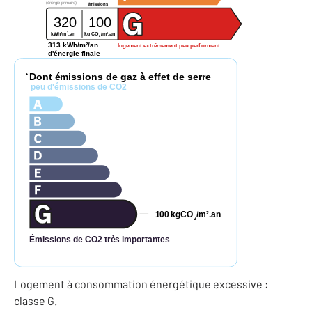
(énergie primaire)
émissions
320
100
2
2
kg CO
/m
.an
kWh/m
.an
2
313 kWh/m²/an
logement extrêmement peu performant
d'énergie finale
Dont émissions de gaz à effet de serre
*
peu d'émissions de CO2
100
kgCO
/m
.an
2
2
Émissions de CO2 très importantes
Logement à consommation énergétique excessive :
classe G.