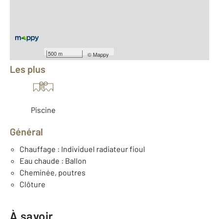
2
Surface terrain : 5 037 m
Nombre de pièces : 7
[Voir le détail]
Équipements
500 m
©
Mappy
Les plus
Piscine
Général
Chauffage : Individuel radiateur fioul
Eau chaude : Ballon
Cheminée, poutres
Clôture
À savoir