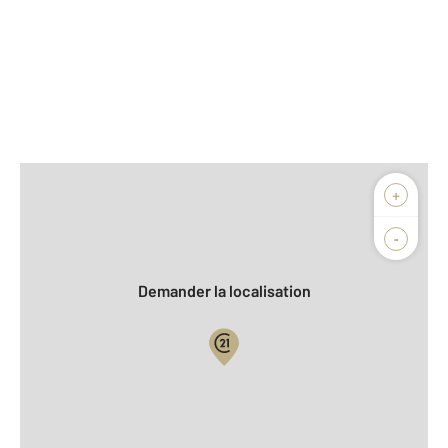
Afficher sur la carte :
+
Agence
Biens vendus
-
Demander la localisation
Vue globale
2
Surface totale : 227 m
2
Surface habitable : 227 m