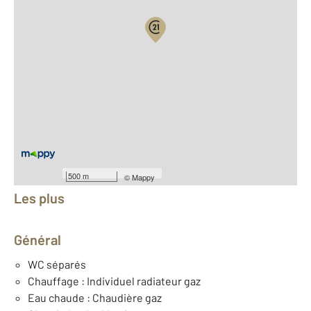
Vue globale
2
Surface totale : 220 m
2
Surface habitable : 220 m
2
Surface terrain : 1 167 m
Nombre de pièces : 8
[Voir le détail]
Équipements
500 m
©
Mappy
Les plus
Général
WC séparés
Chauffage : Individuel radiateur gaz
Eau chaude : Chaudière gaz