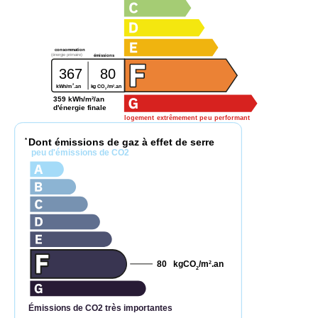
consommation
(énergie primaire)
émissions
367
80
2
2
kWh/m
.an
kg CO
/m
.an
2
359 kWh/m²/an
d'énergie finale
logement extrêmement peu performant
Dont émissions de gaz à effet de serre
*
peu d'émissions de CO2
80
kgCO
/m
.an
2
2
Émissions de CO2 très importantes