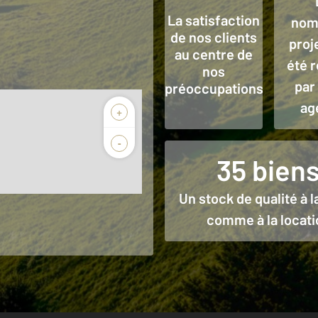
La satisfaction
nom
de nos clients
proj
au centre de
été r
nos
par
préoccupations
ag
+
-
35 bien
Un stock de qualité à l
comme à la locati