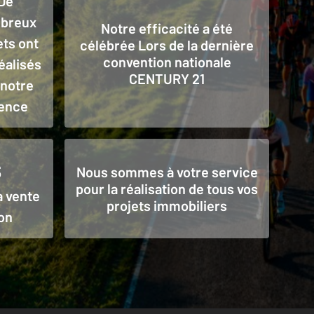
De
breux
Notre efficacité a été
ets ont
célébrée Lors de la dernière
convention nationale
éalisés
CENTURY 21
 notre
ence
s
Nous sommes à votre service
pour la réalisation de tous vos
a vente
projets immobiliers
on