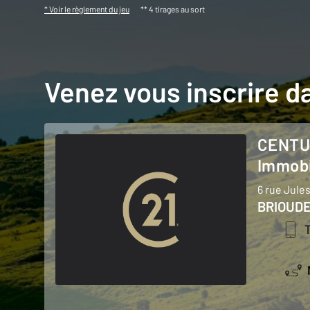
* Voir le règlement du jeu
** 4 tirages au sort
Venez vous inscrire d
CENTURY 21 API
Immobi
6 rue Jule
BRIOUDE