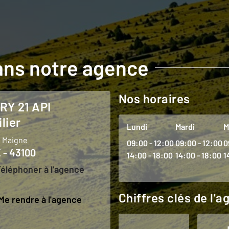
ans notre agence
Nos horaires
lier
Lundi
Mardi
M
s Maigne
09:00 - 12:00
09:00 - 12:00
0
 - 43100
14:00 - 18:00
14:00 - 18:00
1
Téléphoner à l'agence
Chiffres clés de l'
Me rendre à l'agence