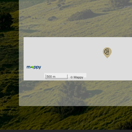
500 m
©
Mappy